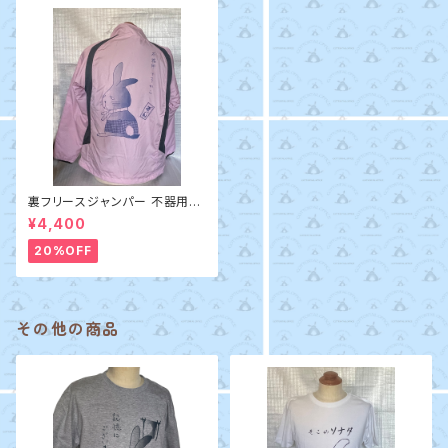
裏フリースジャンパー 不器用で
すから
¥4,400
20%OFF
その他の商品