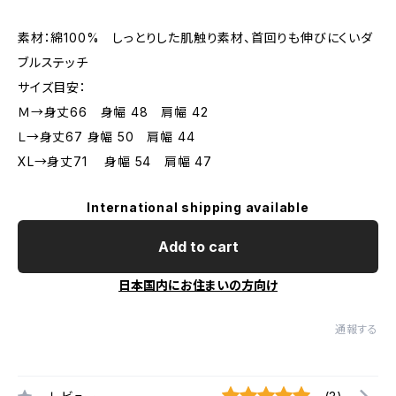
素材：綿100% しっとりした肌触り素材、首回りも伸びにくいダ
ブルステッチ
サイズ目安：
Ｍ→身丈66 身幅 48 肩幅 42
Ｌ→身丈67 身幅 50 肩幅 44
XL→身丈71 身幅 54 肩幅 47
International shipping available
Add to cart
日本国内にお住まいの方向け
通報する