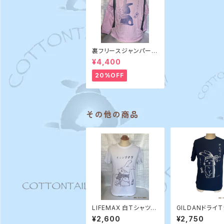
裏フリースジャンパー
不器用ですから
¥4,400
20%OFF
その他の商品
LIFEMAX 白Tシャツ ・
GILDANドライ
そこのソナタ / COTTO
・ めんぼくない / 
¥2,600
¥2,750
NTAIL