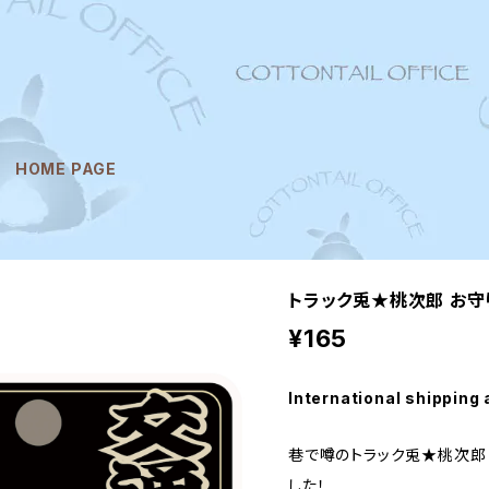
HOME PAGE
トラック兎★桃次郎 お守
¥165
International shipping 
巷で噂のトラック兎★桃次郎
した！