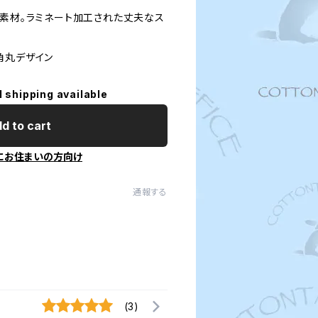
T素材。ラミネート加工された丈夫なス
 角丸デザイン
l shipping available
d to cart
にお住まいの方向け
通報する
(3)