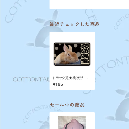
最近チェックした商品
トラック兎★桃次郎 お
守りステッカー 【交通安
¥165
全】
セール中の商品