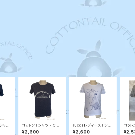
Tシャツ
コットンTシャツ ・ COT
ruccaレディースTシャ
コットン
Dann
TONTAIL / 何もしてな
ツ ・ コンプラ / 行列う
ぎん
¥2,600
¥2,600
¥2,5
いぎん
さぎ