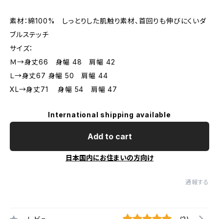
素材：綿100% しっとりした肌触り素材、首回りも伸びにくいダ
ブルステッチ
サイズ：
Ｍ→身丈66 身幅 48 肩幅 42
Ｌ→身丈67 身幅 50 肩幅 44
XL→身丈71 身幅 54 肩幅 47
International shipping available
Add to cart
日本国内にお住まいの方向け
通報する