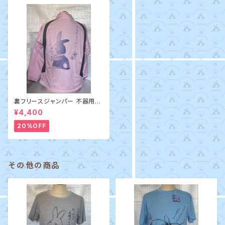
裏フリースジャンパー 不器用で
すから
¥4,400
20%OFF
その他の商品